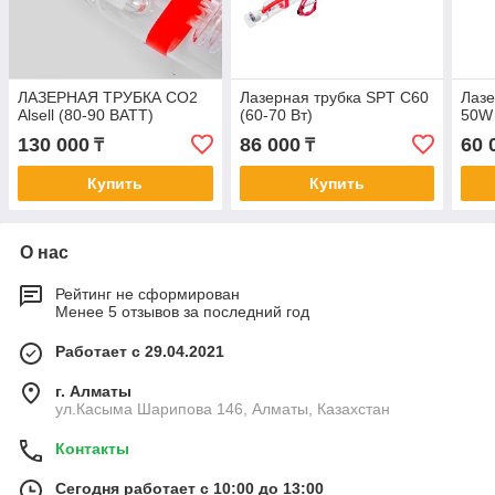
ЛАЗЕРНАЯ ТРУБКА CO2
Лазерная трубка SPT C60
Лазе
Alsell (80-90 ВАТТ)
(60-70 Вт)
50W 
130 000
86 000
60 
₸
₸
Купить
Купить
О нас
Рейтинг не сформирован
Менее 5 отзывов за последний год
Работает с 29.04.2021
г. Алматы
ул.Касыма Шарипова 146, Алматы, Казахстан
Контакты
Сегодня работает с 10:00 до 13:00