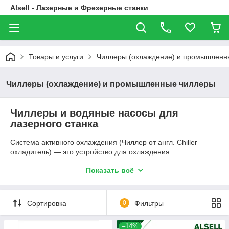
Alsell - Лазерные и Фрезерные станки
Товары и услуги
Чиллеры (охлаждение) и промышленн
Чиллеры (охлаждение) и промышленные чиллеры
Чиллеры и водяные насосы для
лазерного станка
Система активного охлаждения (Чиллер от англ. Chiller —
охладитель) — это устройство для охлаждения
технологического оборудования. Система построена на
Показать всё
фреоне. Объем бака 5 литров. Принцип работы:
Водоохладители охлаждают теплоноситель и подают его по
гидравлическому контуру на оборудование в теплообменник.
Сортировка
0
Фильтры
Чиллер для лазерного станка используется для защиты
лазерной трубки от перегрева, помимо этого, чиллер
сохраняет рабочую температуру необходимую для
–14%