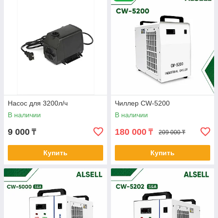
выполнения качественной лазерной резки.
У нас на сайте представлен широкий ассортимент чиллеров,
для подробной консультации обращайтесь к нашим
менеджерам, мы всегда рады помочь с выбором.
Насос для 3200л/ч
Чиллер CW-5200
В наличии
В наличии
9 000
180 000
₸
₸
209 000 ₸
Купить
Купить