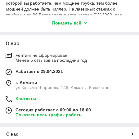
которой вы работаете, чем мощнее трубка, тем более
мощней должен быть чиллер. На лазерных станках с
трубками до 80 Ватт используется чиллер CW-3000, для
лазерных станков мощностью свыше 80 Ватт используются
Показать всё
чиллеры CW-5000 и CW-5200, если у вас два лазерных
станка, то для двух станков подойдет чиллер CW-5202.
Обычно в стандартной комплектации к лазеру идет водяной
О нас
насос, поэтому если вы работаете в жарком климате, то мы
рекомендуем ставить чиллер на ваше производство, это не
Рейтинг не сформирован
только обезопасит вашу лазерную трубку от перегрева, но и
Менее 5 отзывов за последний год
увеличит эффективность лазерной резки.
Работает с 29.04.2021
г. Алматы
ул.Касыма Шарипова 146, Алматы, Казахстан
Контакты
Сегодня работает с 09:00 до 18:00
Показать весь график работы
О нас