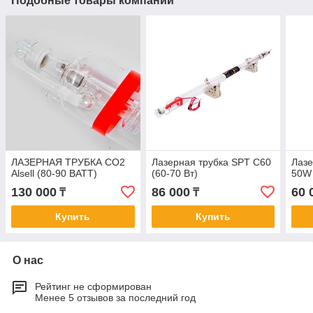
Подобные товары компании
ЛАЗЕРНАЯ ТРУБКА CO2
Лазерная трубка SPT C60
Лазе
Alsell (80-90 ВАТТ)
(60-70 Вт)
50W 
130 000
86 000
60 
₸
₸
Купить
Купить
О нас
Рейтинг не сформирован
Менее 5 отзывов за последний год