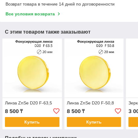
Возврат товара в течение 14 дней по договоренности
Все условия возврата
С этим товаром также заказывают
Линза ZnSe D20 F-63,5
Линза ZnSe D20 F-50,8
Зер
8 500
8 500
3 0
₸
₸
Купить
Купить