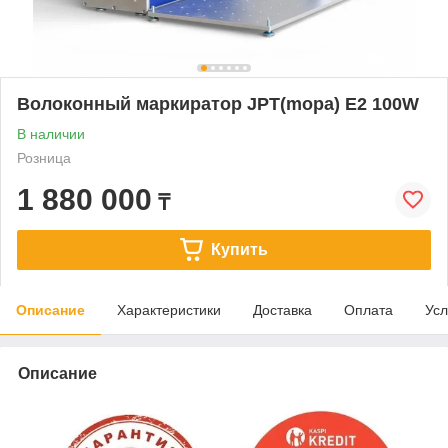
Волоконный маркиратор JPT(mopa) E2 100W
В наличии
Розница
1 880 000
₸
Купить
Описание
Характеристики
Доставка
Оплата
Усл
Описание