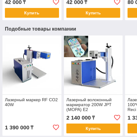
42 000
42 000
80 
₸
₸
Купить
Купить
Подобные товары компании
Лазерный маркер RF CO2
Лазерный волоконный
Лазе
40W
маркиратор 200W JPT
100*
(MOPA) E2
Reci
W2(
2 140 000
1 3
₸
НАП
1 390 000
₸
Купить