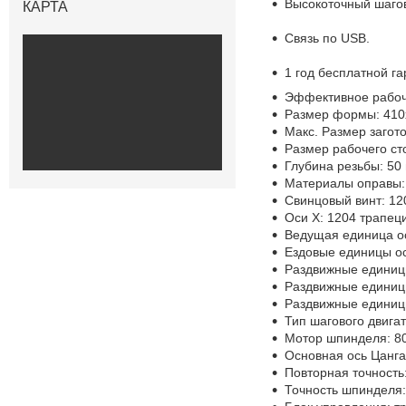
Высокоточный шагов
КАРТА
Связь по USB.
1 год бесплатной га
Эффективное рабоче
Размер формы: 410
Макс. Размер загото
Размер рабочего ст
Глубина резьбы: 50
Материалы оправы: 
Свинцовый винт: 12
Оси X: 1204 трапец
Ведущая единица ос
Ездовые единицы ос
Раздвижные единиц
Раздвижные единиц
Раздвижные единицы
Тип шагового двига
Мотор шпинделя: 80
Основная ось Цанга
Повторная точность
Точность шпинделя: