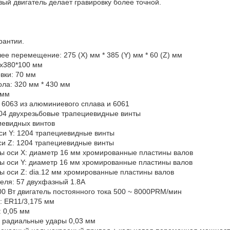
ый двигатель делает гравировку более точной.
рантии.
е перемещение: 275 (X) мм * 385 (Y) мм * 60 (Z) мм
x380*100 мм
вки: 70 мм
ола: 320 мм * 430 мм
 мм
6063 из алюминиевого сплава и 6061
04 двухрезьбовые трапециевидные винты
иевидных винтов
и Y: 1204 трапециевидные винты
и Z: 1204 трапециевидные винты
ы оси X: диаметр 16 мм хромированные пластины валов
ы оси Y: диаметр 16 мм хромированные пластины валов
 оси Z: dia.12 мм хромированные пластины валов
теля: 57 двухфазный 1.8A
0 Вт двигатель постоянного тока 500 ~ 8000PRM/мин
: ER11/3,175 мм
: 0,05 мм
 радиальные удары 0,03 мм