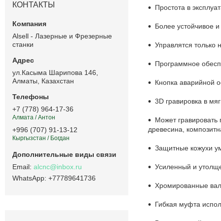
КОНТАКТЫ
Простота в эксплуат
Более устойчивое и
Alsell - Лазерные и Фрезерные
станки
Управлятся только 
Программное обесп
ул.Касыма Шарипова 146,
Алматы, Казахстан
Кнопка аварийной о
3D гравировка в мя
+7 (778) 964-17-36
Алмата / Антон
Может гравировать 
древесина, композитн
+996 (707) 91-13-12
Кыргызстан / Богдан
Защитные кожухи ум
alcnc@inbox.ru
Усиленный и утолще
+77789641736
Хромированные валы
Гибкая муфта испол