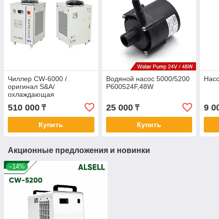
Чиллер CW-6000 /
Водяной насос 5000/5200
Насо
оригинал S&A/
P600524F,48W
охлаждающая
способность 3 кВт
510 000
25 000
9 0
₸
₸
Купить
Купить
Акционные предложения и новинки
–14%