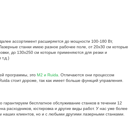
 далее ассортимент расширяется до мощности 100-180 Вт,
Лазерные станки имею разное рабочее поле, от 20х30 см которые
ровки, до 130х250 см которые применяются для резки и
т.д.)
ей программы, это
М2 и Ruida
. Отличаются они процессом
Ruida стоит дороже, так как имеет больше функций управления.
 гарантируем бесплатное обслуживание станков в течении 12
а расходников, юстировка и другие виды работ. У нас уже более
м наших клиентов, но и с любыми другими лазерными станками.