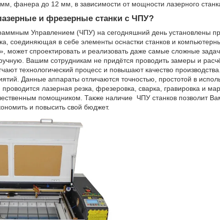
0 мм, фанера до 12 мм, в зависимости от мощности лазерного станк
азерные и фрезерные станки с ЧПУ?
раммным Управлением (ЧПУ) на сегодняшний день установлены пра
ка, соединяющая в себе элементы оснастки станков и компьютерны
», может спроектировать и реализовать даже самые сложные задач
учную. Вашим сотрудникам не придётся проводить замеры и расчё
егчают технологический процесс и повышают качество производства
иятий. Данные аппараты отличаются точностью, простотой в испол
проводится лазерная резка, фрезеровка, сварка, гравировка и мар
ачественным помощником. Также наличие ЧПУ станков позволит Ва
кономить и повысить свой бюджет.