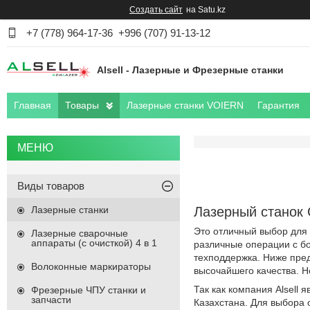
Создать сайт
на Satu.kz
+7 (778) 964-17-36
+996 (707) 91-13-12
Alsell - Лазерные и Фрезерные станки
Главная
Товары
Лазерные станки VOIERN
Гарантия
Виды товаров
Лазерные станки
Лазерный станок
Это отличный выбор для 
Лазерные сварочные
аппараты (с очисткой) 4 в 1
различные операции с бо
техподдержка. Ниже пред
Волоконные маркираторы
высочайшего качества. Н
Так как компания Alsell
Фрезерные ЧПУ станки и
запчасти
Казахстана. Для выбора