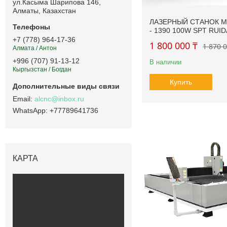
ул.Касыма Шарипова 146,
Алматы, Казахстан
ЛАЗЕРНЫЙ СТАНОК M
- 1390 100W SPT RUID
+7 (778) 964-17-36
1 800 000 ₸
1 870 
Алмата / Антон
+996 (707) 91-13-12
В наличии
Кыргызстан / Богдан
Купить
alcnc@inbox.ru
+77789641736
КАРТА