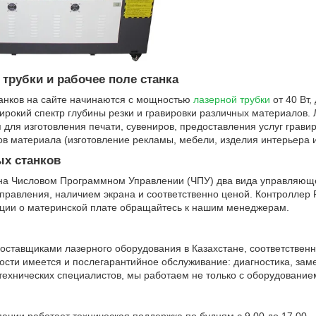
трубки и рабочее поле станка
анков на сайте начинаются с мощностью
лазерной трубки
от 40 Вт,
рокий спектр глубины резки и гравировки различных материалов. 
 для изготовления печати, сувениров, предоставления услуг грави
ов материала (изготовление рекламы, мебели, изделия интерьера и 
ых станков
 на Числовом Программном Управлении (ЧПУ) два вида управляющ
 управления, наличием экрана и соответственно ценой. Контроллер 
ии о материнской плате обращайтесь к нашим менеджерам.
ставщиками лазерного оборудования в Казахстане, соответственно
сти имеется и послегарантийное обслуживание: диагностика, замен
технических специалистов, мы работаем не только с оборудование