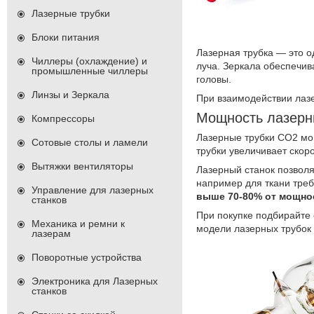
Лазерные трубки
Блоки питания
Лазерная трубка — это о
Чиллеры (охлаждение) и
луча.
Зеркала обеспечив
промышленные чиллеры
головы.
Линзы и Зеркала
При взаимодействии лазе
Мощность лазерн
Компрессоры
Лазерные трубки СО2 мог
Сотовые столы и ламели
трубки увеличивает скор
Вытяжки вентиляторы
Лазерный станок позволя
например для ткани тре
Управление для лазерных
выше 70-80% от мощнос
станков
При покупке подбирайте
Механика и ремни к
модели лазерных трубок
лазерам
Поворотные устройства
Электроника для Лазерных
станков