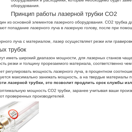
оборудования и расходники, которые необходимо будет зам
оборудования.
Принцип работы лазерной трубки СО2
дин из основной элементов лазерного оборудования. СО2 трубка д
ают попадание лазерного луча в лазерную голову, после при помо
рного луча с материалом, лазер осуществляет резки или гравиров
ых трубок
ут иметь широкий диапазон мощности, для лазерных станков чаще 
ость резки и толщину прорезаемого материала, соответственно че
ет регулировать мощность лазерного луча, в процентном соотнош
буется максимально занижать мощность, а на твердые материалы 
ти лазерной трубки, это позволит продлить срок службы изл
 оптимальную мощность СО2 трубки, заранее учитывая ваши произв
 от проверенных производителей.