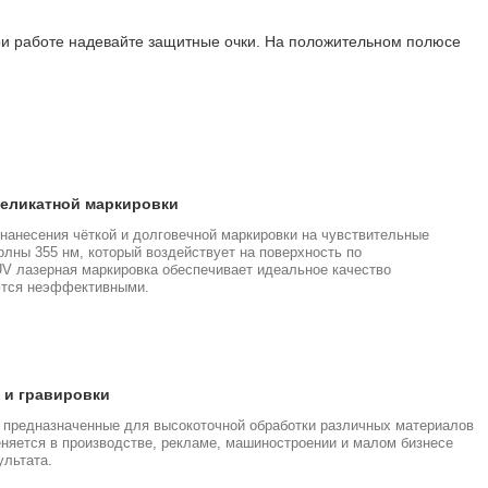
при работе надевайте защитные очки. На положительном полюсе
деликатной маркировки
нанесения чёткой и долговечной маркировки на чувствительные
лны 355 нм, который воздействует на поверхность по
UV лазерная маркировка обеспечивает идеальное качество
аются неэффективными.
 и гравировки
 предназначенные для высокоточной обработки различных материалов
еняется в производстве, рекламе, машиностроении и малом бизнесе
ультата.