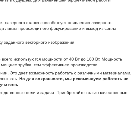
енить в будущем, для дальнейшей эффективной работы
ля лазерного станка способствует появлению лазерного
щи линзы происходит его фокусирование и выход из сопла
ку заданного векторного изображения.
всего используются мощности от 40 Вт до 180 Вт. Мощность
м мощнее трубка, тем эффективнее производство.
ении. Это дает возможность работать с различными материалами,
повышать.
Но для сохранности, мы рекомендуем работать не
учателя.
одственные цели и задачи. Приобретайте только качественные