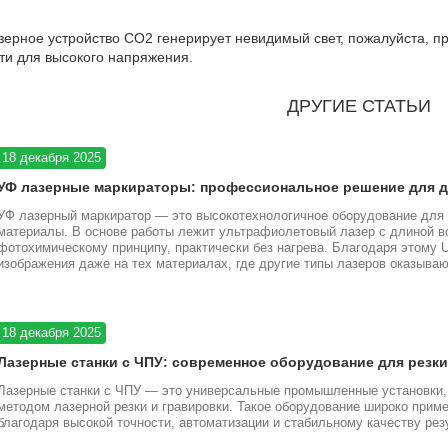
зерное устройство CO2 генерирует невидимый свет, пожалуйста, 
ти для высокого напряжения.
ДРУГИЕ СТАТЬИ
18 декабря 2025
УФ лазерные маркираторы: профессиональное решение для 
УФ лазерный маркиратор — это высокотехнологичное оборудование для 
материалы. В основе работы лежит ультрафиолетовый лазер с длиной во
фотохимическому принципу, практически без нагрева. Благодаря этому 
изображения даже на тех материалах, где другие типы лазеров оказыв
18 декабря 2025
Лазерные станки с ЧПУ: современное оборудование для резки
Лазерные станки с ЧПУ — это универсальные промышленные установки,
методом лазерной резки и гравировки. Такое оборудование широко прим
благодаря высокой точности, автоматизации и стабильному качеству рез